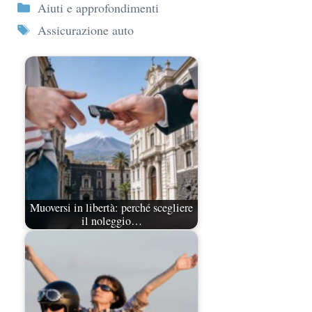
Categorie
Aiuti e approfondimenti
Tag
Assicurazione auto
Muoversi in libertà: perché scegliere
il noleggio…