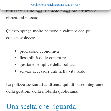
parcheggi limitati e aumento dei costi di gestione,
Cookie Policy
Dichiarazione sulla Privacy
utilizzare l’auto oggi richiede maggiore attenzione
rispetto al passato.
Questo spinge molte persone a valutare con più
consapevolezza:
protezione economica
flessibilità delle coperture
gestione semplice della polizza
servizi accessori utili nella vita reale
La polizza assicurativa diventa quindi parte integrante
della gestione della mobilità quotidiana.
Una scelta che riguarda