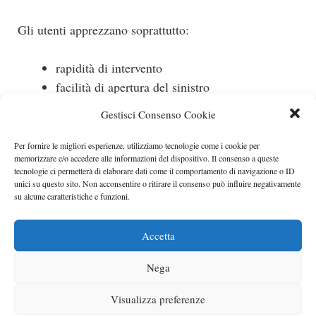
Gli utenti apprezzano soprattutto:
rapidità di intervento
facilità di apertura del sinistro
chiarezza nelle procedure
Gestisci Consenso Cookie
supporto disponibile anche in viaggio
Per fornire le migliori esperienze, utilizziamo tecnologie come i cookie per
memorizzare e/o accedere alle informazioni del dispositivo. Il consenso a queste
In molti casi è proprio l’esperienza post-sinistro a
tecnologie ci permetterà di elaborare dati come il comportamento di navigazione o ID
determinare la fiducia verso una compagnia.
unici su questo sito. Non acconsentire o ritirare il consenso può influire negativamente
su alcune caratteristiche e funzioni.
Mobilità quotidiana e gestione
Accetta
del rischio
Nega
Le città stanno cambiando, così come cambiano le
Visualizza preferenze
abitudini degli automobilisti. Tra traffico, ZTL,