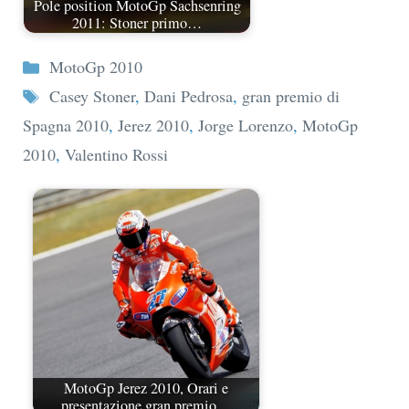
Pole position MotoGp Sachsenring
2011: Stoner primo…
Categorie
MotoGp 2010
Tag
Casey Stoner
,
Dani Pedrosa
,
gran premio di
Spagna 2010
,
Jerez 2010
,
Jorge Lorenzo
,
MotoGp
2010
,
Valentino Rossi
MotoGp Jerez 2010, Orari e
presentazione gran premio…