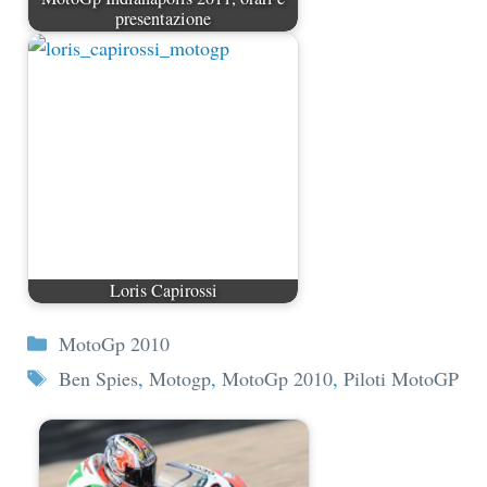
presentazione
Loris Capirossi
Categorie
MotoGp 2010
Tag
Ben Spies
,
Motogp
,
MotoGp 2010
,
Piloti MotoGP