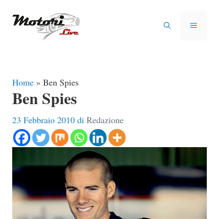
Vai
al
MENU
contenuto
Home
»
Ben Spies
Ben Spies
23 Febbraio 2010
di
Redazione