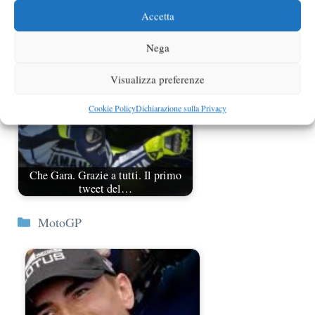
scontro Rossi-Marquez
Accetta
Nega
Visualizza preferenze
Cookie Policy
Dichiarazione sulla Privacy
Che Gara. Grazie a tutti. Il primo
tweet del…
Categorie
MotoGP