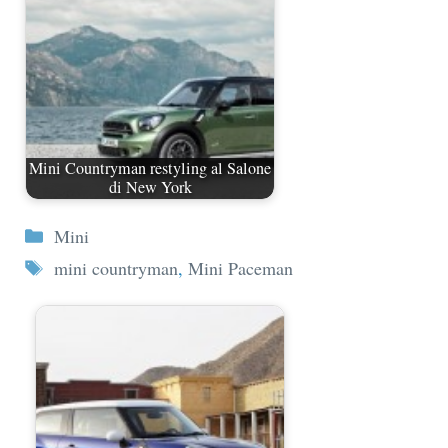
Mini Countryman restyling al Salone
di New York
Categorie
Mini
Tag
mini countryman
,
Mini Paceman