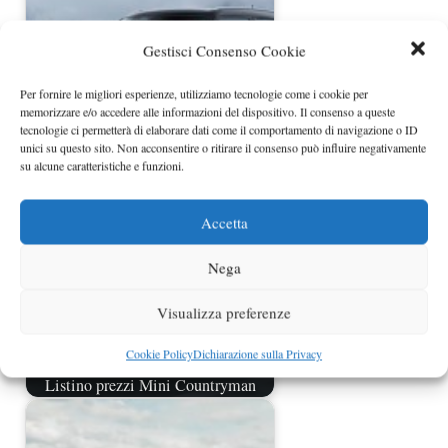
Gestisci Consenso Cookie
Per fornire le migliori esperienze, utilizziamo tecnologie come i cookie per
memorizzare e/o accedere alle informazioni del dispositivo. Il consenso a queste
Mini Countryman e Paceman in
tecnologie ci permetterà di elaborare dati come il comportamento di navigazione o ID
versione Cooper ALL4
unici su questo sito. Non acconsentire o ritirare il consenso può influire negativamente
su alcune caratteristiche e funzioni.
Accetta
Nega
Visualizza preferenze
Cookie Policy
Dichiarazione sulla Privacy
Listino prezzi Mini Countryman