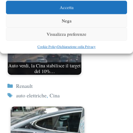
Accetta
Nega
Visualizza preferenze
Cookie Policy
Dichiarazione sulla Privacy
Auto verdi, la Cina stabilisce il target
del 10%…
Categorie
Renault
Tag
auto elettriche
,
Cina