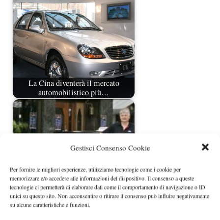
La Cina diventerà il mercato
automobilistico più…
Gestisci Consenso Cookie
Per fornire le migliori esperienze, utilizziamo tecnologie come i cookie per
memorizzare e/o accedere alle informazioni del dispositivo. Il consenso a queste
tecnologie ci permetterà di elaborare dati come il comportamento di navigazione o ID
unici su questo sito. Non acconsentire o ritirare il consenso può influire negativamente
su alcune caratteristiche e funzioni.
Norvegia, gennaio da record per
l'immatricolazione…