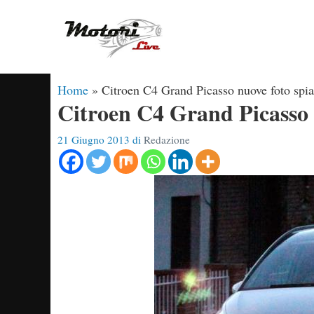
Vai
al
contenuto
Home
»
Citroen C4 Grand Picasso nuove foto spia
Citroen C4 Grand Picasso 
21 Giugno 2013
di
Redazione