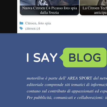
Nuova Citroen C4 Picasso foto spia
La Citroen Tec
dalla Svezia
anticip
Categorie
Citroen
,
foto spia
Tag
citroen c4
motorilive è parte dell' AREA
SPORT
del netw
editoriale comprende siti tematici di informaz
contano sul contributo di appassionati ed esper
Per pubblicità, comunicati e collaborazioni: