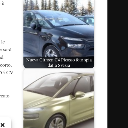
e è
 le
e sarà
nd
Nuova Citroen C4 Picasso foto spia
corto,
dalla Svezia
 155 CV
rcato