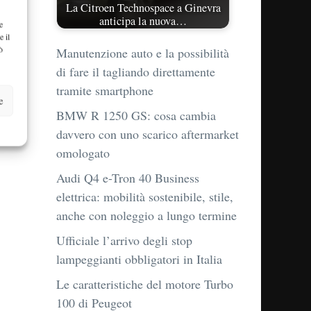
La Citroen Technospace a Ginevra
anticipa la nuova…
e
e il
ò
Manutenzione auto e la possibilità
di fare il tagliando direttamente
tramite smartphone
e
BMW R 1250 GS: cosa cambia
davvero con uno scarico aftermarket
omologato
Audi Q4 e-Tron 40 Business
elettrica: mobilità sostenibile, stile,
anche con noleggio a lungo termine
Ufficiale l’arrivo degli stop
lampeggianti obbligatori in Italia
Le caratteristiche del motore Turbo
100 di Peugeot