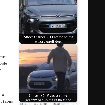
Nuova Citroen C4 Picasso spiata
senza camuffature
tile
ccole
e la
 C4
Citroën C4 Picasso nuova
generazione spiata in un video
 ci sono