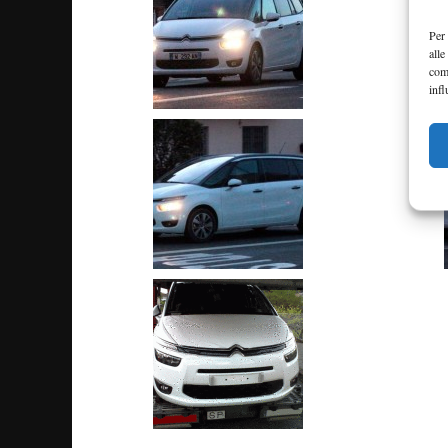
Per 
alle
com
infl