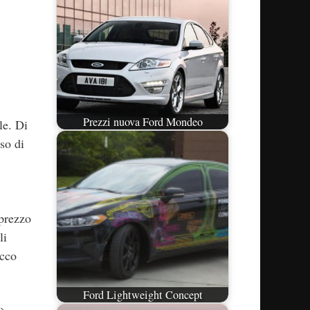
Prezzi nuova Ford Mondeo
le. Di
so di
 prezzo
li
icco
Ford Lightweight Concept