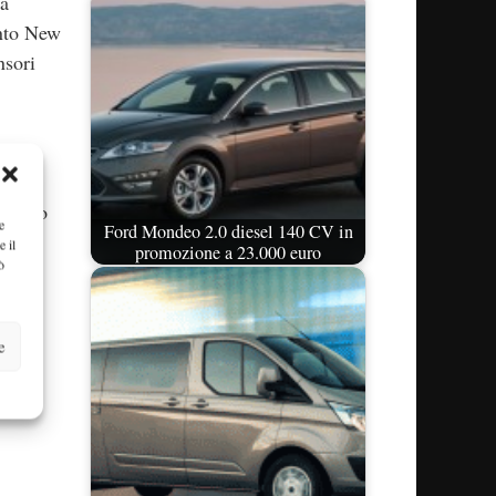
tà
ento New
nsori
n calo
e
Ford Mondeo 2.0 diesel 140 CV in
e il
promozione a 23.000 euro
ò
eo è
oBoost
e