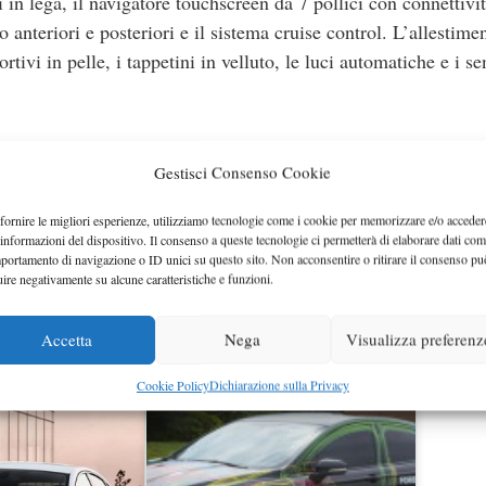
in lega, il navigatore touchscreen da 7 pollici con connettivi
 anteriori e posteriori e il sistema cruise control. L’allestim
tivi in pelle, i tappetini in velluto, le luci automatiche e i se
Gestisci Consenso Cookie
nza dei propulsori, il 2.0 TDCi Duratorq da 115 CV promette u
fornire le migliori esperienze, utilizziamo tecnologie come i cookie per memorizzare e/o acceder
 di 119 g/km. La versione più potente da 163 CV ha invece un
 informazioni del dispositivo. Il consenso a queste tecnologie ci permetterà di elaborare dati com
portamento di navigazione o ID unici su questo sito. Non acconsentire o ritirare il consenso pu
 emissioni di 120 g/km di CO2. Ricordiamo che la Ford Mond
uire negativamente su alcune caratteristiche e funzioni.
sel, la 2.2 Duratorq TDCi da 200 CV, oltre che con il 1.6 Ec
ed il 2.0 EcoBoost nelle varianti da 203 e 240 CV.
Accetta
Nega
Visualizza preferenz
Cookie Policy
Dichiarazione sulla Privacy