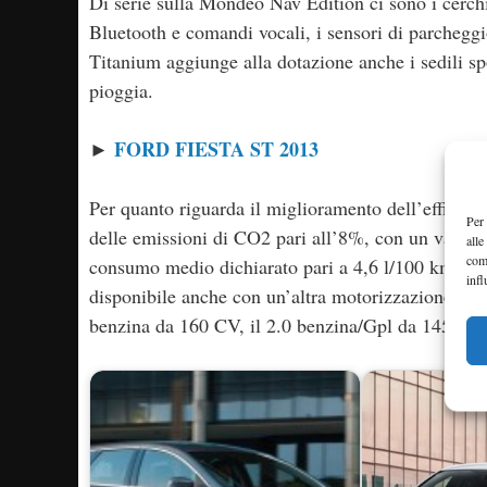
Di serie sulla Mondeo Nav Edition ci sono i cerchi 
Bluetooth e comandi vocali, i sensori di parcheggio
Titanium aggiunge alla dotazione anche i sedili spor
pioggia.
FORD FIESTA ST 2013
►
Per quanto riguarda il miglioramento dell’efficie
Per 
delle emissioni di CO2 pari all’8%, con un valore
alle
com
consumo medio dichiarato pari a 4,6 l/100 km ed
infl
disponibile anche con un’altra motorizzazione die
benzina da 160 CV, il 2.0 benzina/Gpl da 145 CV 