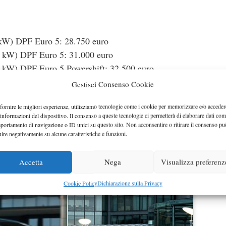
W) DPF Euro 5: 28.750 euro
kW) DPF Euro 5: 31.000 euro
kW) DPF Euro 5 Powershift: 32.500 euro
Gestisci Consenso Cookie
Ford Ecosport
amente online, adesso anche la
è disponibile
fornire le migliori esperienze, utilizziamo tecnologie come i cookie per memorizzare e/o acceder
 prezzo di partenza di 19.250 euro. La gamma motori include il
 informazioni del dispositivo. Il consenso a queste tecnologie ci permetterà di elaborare dati com
entre per quanto riguarda i diesel troviamo il 1.5 TDCI da 9
portamento di navigazione o ID unici su questo sito. Non acconsentire o ritirare il consenso pu
uire negativamente su alcune caratteristiche e funzioni.
 marce. Il 1.5 aspirato dichiara una media di 6,3 l/100 km e d
/km per l’Ecoboost. La versione diesel consuma 4,6 l/100 km
Accetta
Nega
Visualizza preferenz
Cookie Policy
Dichiarazione sulla Privacy