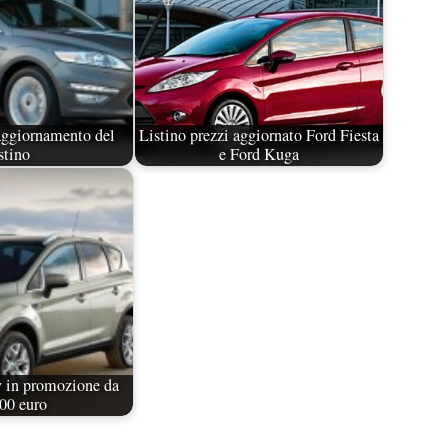
ggiornamento del
Listino prezzi aggiornato Ford Fiesta
stino
e Ford Kuga
 in promozione da
00 euro