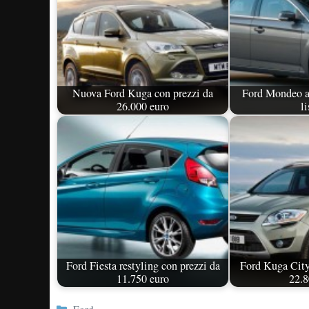
Nuova Ford Kuga con prezzi da
Ford Mondeo a
26.000 euro
li
Ford Fiesta restyling con prezzi da
Ford Kuga City
11.750 euro
22.8
Categorie