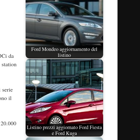
Ford Mondeo aggiornamento del
listino
TDCi da
 station
 serie
ono il
 120.000
Listino prezzi aggiornato Ford Fiesta
e Ford Kuga