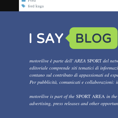
Ford
Tag
ford kuga
motorilive è parte dell' AREA
SPORT
del netw
editoriale comprende siti tematici di informaz
contano sul contributo di appassionati ed esper
Per pubblicità, comunicati e collaborazioni:
motorilive is part of the
SPORT AREA
in the
advertising, press releases and other opportun