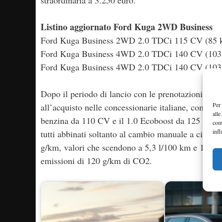
straordinaria a 3.250 euro.
Listino aggiornato Ford Kuga 2WD Business
Ford Kuga Business 2WD 2.0 TDCi 115 CV (85 k
Ford Kuga Business 4WD 2.0 TDCi 140 CV (103 
Ford Kuga Business 4WD 2.0 TDCi 140 CV (103 
Dopo il periodo di lancio con le prenotazioni sol
Per 
all’acquisto nelle concessionarie italiane, con un
alle
benzina da 110 CV e il 1.0 Ecoboost da 125 CV, m
com
infl
tutti abbinati soltanto al cambio manuale a cinque
g/km, valori che scendono a 5,3 l/100 km e 125 g
emissioni di 120 g/km di CO2.