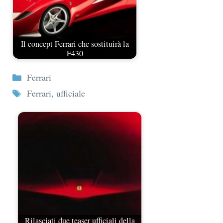
Il concept Ferrari che sostituirà la
F430
Categorie
Ferrari
Tag
Ferrari
,
ufficiale
Rilasciati due teaser ufficiali della