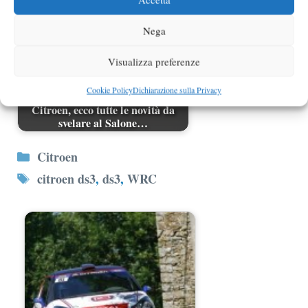
Nega
Visualizza preferenze
Cookie Policy
Dichiarazione sulla Privacy
Citroen, ecco tutte le novità da
svelare al Salone…
Categorie
Citroen
Tag
citroen ds3
,
ds3
,
WRC