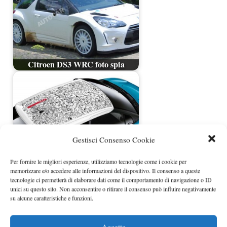
Citroen DS3 WRC foto spia
Gestisci Consenso Cookie
Per fornire le migliori esperienze, utilizziamo tecnologie come i cookie per
memorizzare e/o accedere alle informazioni del dispositivo. Il consenso a queste
Citroen DS3 nuovi disegni per il
tecnologie ci permetterà di elaborare dati come il comportamento di navigazione o ID
unici su questo sito. Non acconsentire o ritirare il consenso può influire negativamente
tetto
su alcune caratteristiche e funzioni.
Accetta