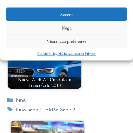
BMW Serie 6 quattro porte nuovi
dettagli
Accetta
Nega
Visualizza preferenze
Cookie Policy
Dichiarazione sulla Privacy
Nuova Audi A3 Cabriolet a
Francoforte 2013
Categorie
bmw
Tag
bmw serie 1
,
BMW Serie 2