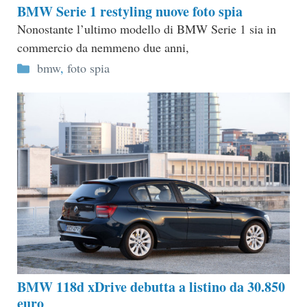
BMW Serie 1 restyling nuove foto spia
Nonostante l’ultimo modello di BMW Serie 1 sia in
commercio da nemmeno due anni,
Categorie
bmw
,
foto spia
BMW 118d xDrive debutta a listino da 30.850
euro