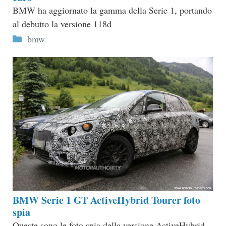
BMW ha aggiornato la gamma della Serie 1, portando
al debutto la versione 118d
Categorie
bmw
BMW Serie 1 GT ActiveHybrid Tourer foto
spia
Queste sono le foto spia della versione ActiveHybrid