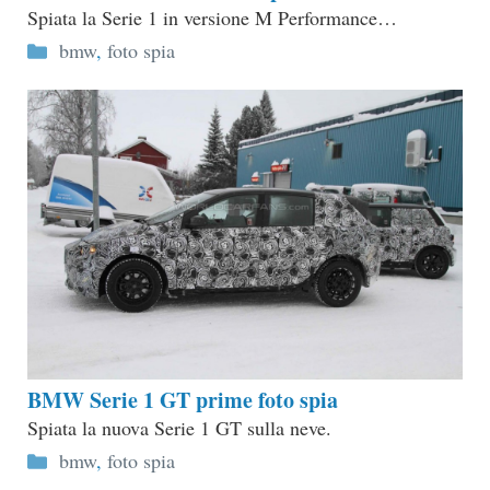
Spiata la Serie 1 in versione M Performance…
Categorie
bmw
,
foto spia
BMW Serie 1 GT prime foto spia
Spiata la nuova Serie 1 GT sulla neve.
Categorie
bmw
,
foto spia