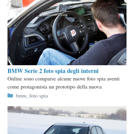
BMW Serie 2 foto spia degli interni
Online sono comparse alcune nuove foto spia aventi
come protagonista un prototipo della nuova
Categorie
bmw
,
foto spia