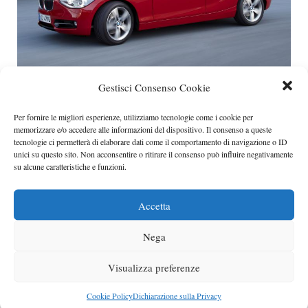
Debutta la BMW 114d con gli aggiornamenti
Gestisci Consenso Cookie
per Serie 1 e Serie 3
Per fornire le migliori esperienze, utilizziamo tecnologie come i cookie per
Molte novità in Casa BMW.
memorizzare e/o accedere alle informazioni del dispositivo. Il consenso a queste
Categorie
bmw
tecnologie ci permetterà di elaborare dati come il comportamento di navigazione o ID
unici su questo sito. Non acconsentire o ritirare il consenso può influire negativamente
su alcune caratteristiche e funzioni.
Accetta
Nega
Visualizza preferenze
Cookie Policy
Dichiarazione sulla Privacy