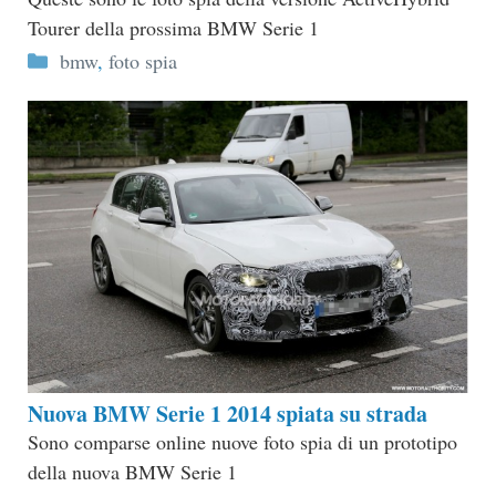
Tourer della prossima BMW Serie 1
Categorie
bmw
,
foto spia
Nuova BMW Serie 1 2014 spiata su strada
Sono comparse online nuove foto spia di un prototipo
della nuova BMW Serie 1