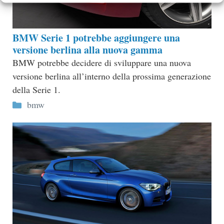
BMW Serie 1 potrebbe aggiungere una
versione berlina alla nuova gamma
BMW potrebbe decidere di sviluppare una nuova
versione berlina all’interno della prossima generazione
della Serie 1.
Categorie
bmw