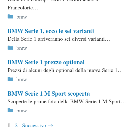
Francoforte…
Categorie
bmw
BMW Serie 1, ecco le sei varianti
Della Serie 1 arriveranno sei diversi varianti…
Categorie
bmw
BMW Serie 1 prezzo optional
Prezzi di alcuni degli optional della nuova Serie 1…
Categorie
bmw
BMW Serie 1 M Sport scoperta
Scoperte le prime foto della BMW Serie 1 M Sport…
Categorie
bmw
Pagina
1
Pagina
2
Successivo
→