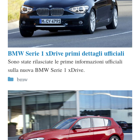
BMW Serie 1 xDrive primi dettagli ufficiali
Sono state rilasciate le prime informazioni ufficiali
sulla nuova BMW Serie 1 xDrive.
Categorie
bmw