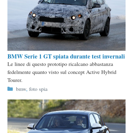
BMW Serie 1 GT spiata durante test invernali
Le linee di questo prototipo ricalcano abbastanza
fedelmente quanto visto sul concept Active Hybrid
Tourer.
Categorie
bmw
,
foto spia