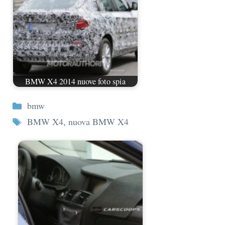
BMW X4 2014 nuove foto spia
Categorie
bmw
Tag
BMW X4
,
nuova BMW X4