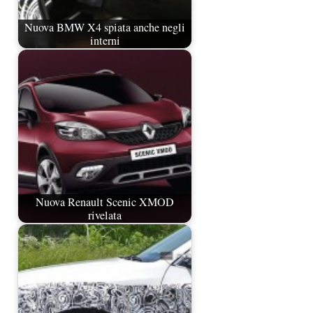
Nuova BMW X4 spiata anche negli
interni
Nuova Renault Scenic XMOD
rivelata