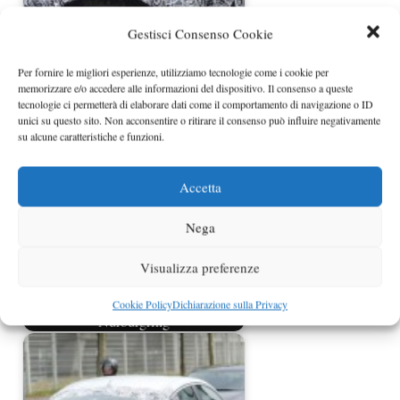
Gestisci Consenso Cookie
Per fornire le migliori esperienze, utilizziamo tecnologie come i cookie per
BMW X4 prime foto spia della
memorizzare e/o accedere alle informazioni del dispositivo. Il consenso a queste
versione di produzione
tecnologie ci permetterà di elaborare dati come il comportamento di navigazione o ID
unici su questo sito. Non acconsentire o ritirare il consenso può influire negativamente
su alcune caratteristiche e funzioni.
Accetta
Nega
Visualizza preferenze
Nuova BMW X4 spiata al
Cookie Policy
Dichiarazione sulla Privacy
Nurburgring