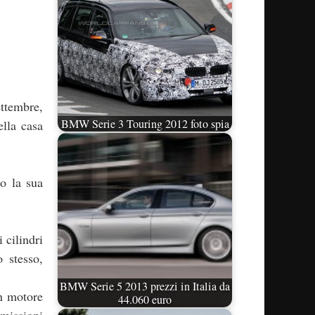
ttembre,
BMW Serie 3 Touring 2012 foto spia
ella casa
o la sua
 cilindri
 stesso,
BMW Serie 5 2013 prezzi in Italia da
un motore
44.060 euro