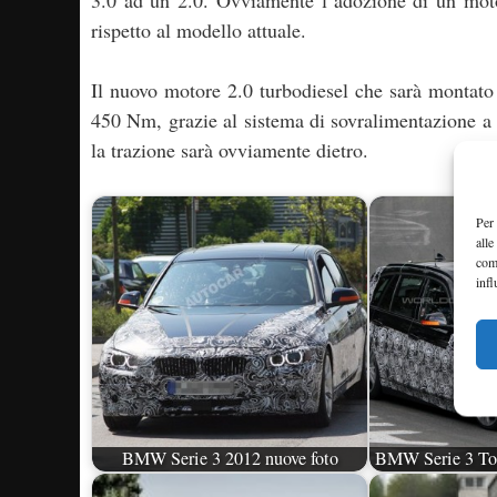
3.0 ad un 2.0. Ovviamente l’adozione di un moto
rispetto al modello attuale.
Il nuovo motore 2.0 turbodiesel che sarà montato
450 Nm, grazie al sistema di sovralimentazione a 
la trazione sarà ovviamente dietro.
Per 
alle
com
infl
BMW Serie 3 2012 nuove foto
BMW Serie 3 Tou