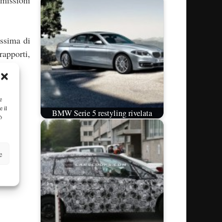
missioni
ssima di
rapporti,
e
e il
BMW Serie 5 restyling rivelata
ò
e