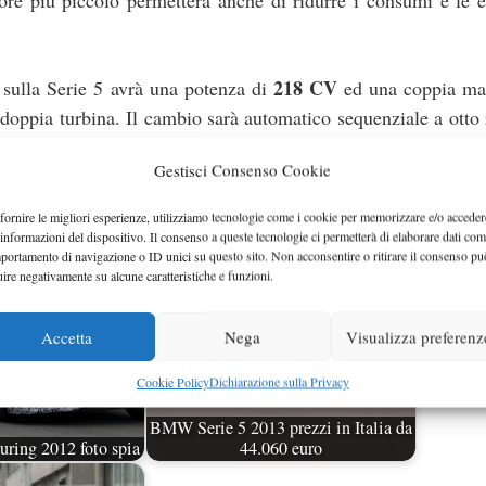
re più piccolo permetterà anche di ridurre i consumi e le e
218 CV
 sulla Serie 5 avrà una potenza di
ed una coppia ma
doppia turbina. Il cambio sarà automatico sequenziale a otto 
Gestisci Consenso Cookie
fornire le migliori esperienze, utilizziamo tecnologie come i cookie per memorizzare e/o acceder
 informazioni del dispositivo. Il consenso a queste tecnologie ci permetterà di elaborare dati com
portamento di navigazione o ID unici su questo sito. Non acconsentire o ritirare il consenso pu
uire negativamente su alcune caratteristiche e funzioni.
Accetta
Nega
Visualizza preferenz
Cookie Policy
Dichiarazione sulla Privacy
BMW Serie 5 2013 prezzi in Italia da
ring 2012 foto spia
44.060 euro