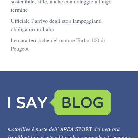
sostenibile, stile, anche con noleggio a lungo
termine
Ufficiale l’arrivo degli stop lampeggianti
obbligatori in Italia
Le caratteristiche del motore Turbo 100 di
Peugeot
motorilive è parte dell' AREA
SPORT
del network
IsayBlog! la cui rete editoriale comprende siti tematici