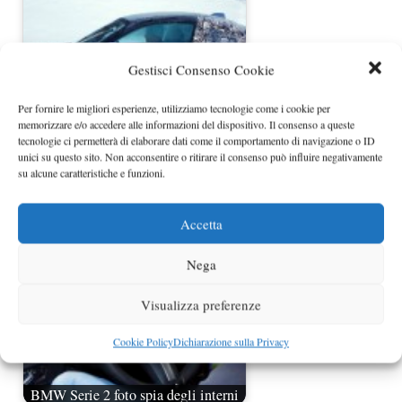
Gestisci Consenso Cookie
Per fornire le migliori esperienze, utilizziamo tecnologie come i cookie per
memorizzare e/o accedere alle informazioni del dispositivo. Il consenso a queste
tecnologie ci permetterà di elaborare dati come il comportamento di navigazione o ID
unici su questo sito. Non acconsentire o ritirare il consenso può influire negativamente
BMW Serie 2 nuove foto spia
su alcune caratteristiche e funzioni.
Accetta
Nega
Visualizza preferenze
Cookie Policy
Dichiarazione sulla Privacy
BMW Serie 2 foto spia degli interni