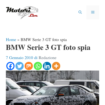
Vai
al
MENU
contenuto
Home
»
BMW Serie 3 GT foto spia
BMW Serie 3 GT foto spia
7 Gennaio 2010
di
Redazione