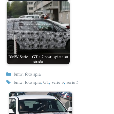
BMW Serie 1 GT a 7 posti spiata su
strada
Categorie
bmw
,
foto spia
Tag
bmw
,
foto spia
,
GT
,
serie 3
,
serie 5