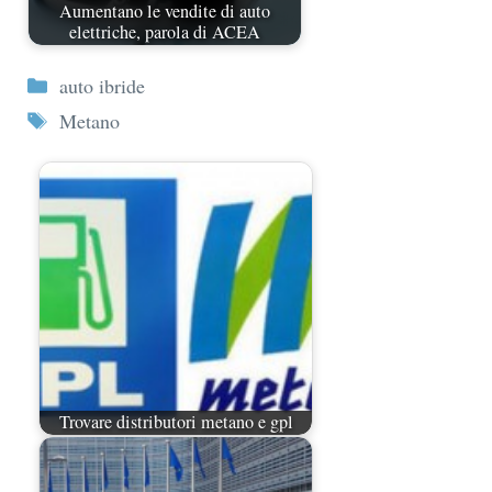
Aumentano le vendite di auto
elettriche, parola di ACEA
Categorie
auto ibride
Tag
Metano
Trovare distributori metano e gpl