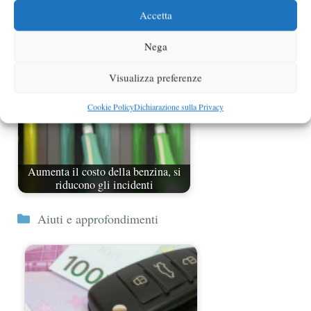
Consigli per risparmiare carburante
Accetta
Nega
Visualizza preferenze
Cookie Policy
Dichiarazione sulla Privacy
Aumenta il costo della benzina, si
riducono gli incidenti
Categorie
Aiuti e approfondimenti