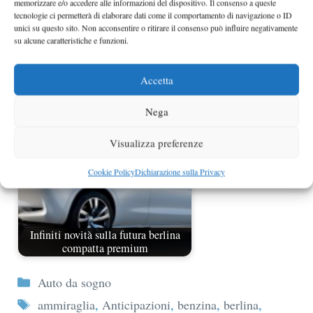
memorizzare e/o accedere alle informazioni del dispositivo. Il consenso a queste
tecnologie ci permetterà di elaborare dati come il comportamento di navigazione o ID
unici su questo sito. Non acconsentire o ritirare il consenso può influire negativamente
su alcune caratteristiche e funzioni.
Infiniti Etherea in arrivo nel 2015
Accetta
Nega
Visualizza preferenze
Cookie Policy
Dichiarazione sulla Privacy
Infiniti novità sulla futura berlina
compatta premium
Categorie
Auto da sogno
Tag
ammiraglia
,
Anticipazioni
,
benzina
,
berlina
,