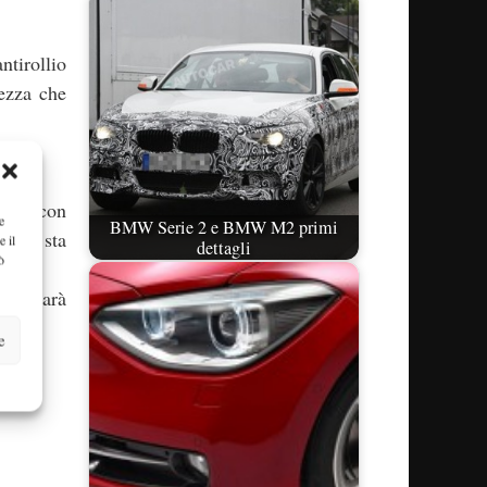
ntirollio
rezza che
litri con
e
BMW Serie 2 e BMW M2 primi
e BMW sta
e il
dettagli
ò
rie sarà
e