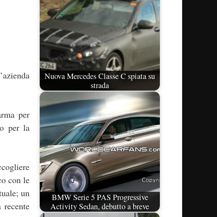
’azienda
Nuova Mercedes Classe C spiata su
strada
arma per
vo per la
ccogliere
co con le
tuale; un
BMW Serie 5 PAS Progressive
 recente
Activity Sedan, debutto a breve