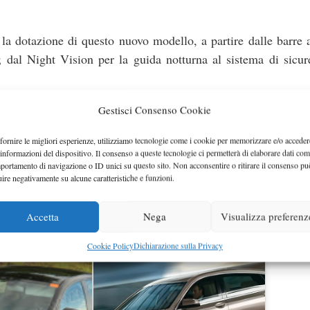
la dotazione di questo nuovo modello, a partire dalle barre a
i; dal Night Vision per la guida notturna al sistema di sicu
Gestisci Consenso Cookie
ve per i modelli di punta, è atteso un prestazionale V8 da 4.4 
fornire le migliori esperienze, utilizziamo tecnologie come i cookie per memorizzare e/o acceder
, e una folta schiera di propulsori turbodiesel per la qual
 informazioni del dispositivo. Il consenso a queste tecnologie ci permetterà di elaborare dati com
portamento di navigazione o ID unici su questo sito. Non acconsentire o ritirare il consenso pu
il.
uire negativamente su alcune caratteristiche e funzioni.
quest’anno come modello 2010, quindi una versione pre-se
Accetta
Nega
Visualizza preferenz
Cookie Policy
Dichiarazione sulla Privacy