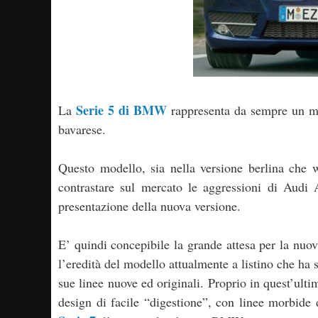
Serie 5 di BMW
La
rappresenta da sempre un mo
bavarese.
Questo modello, sia nella versione berlina che 
contrastare sul mercato le aggressioni di Aud
presentazione della nuova versione.
E’ quindi concepibile la grande attesa per la nuo
l’eredità del modello attualmente a listino che ha 
sue linee nuove ed originali. Proprio in quest’ulti
design di facile “digestione”, con linee morbide