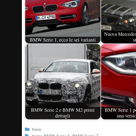
Nuova Mercedes 
BMW Serie 1, ecco le sei varianti
s
BMW Serie 2 e BMW M2 primi
BMW Serie 1 po
dettagli
una versi
Categorie
bmw
Tag
bmw
,
BMW Serie 5
,
BMW Serie 7