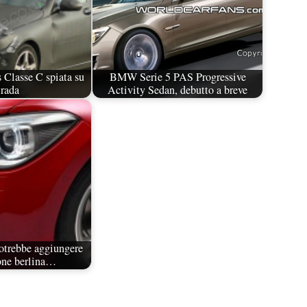
Classe C spiata su
BMW Serie 5 PAS Progressive
trada
Activity Sedan, debutto a breve
trebbe aggiungere
one berlina…