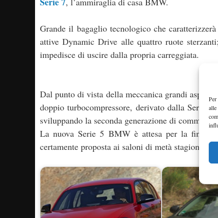
Serie 7
, l’ammiraglia di casa BMW.
Grande il bagaglio tecnologico che caratterizzerà 
attive Dynamic Drive alle quattro ruote sterzant
impedisce di uscire dalla propria carreggiata.
Dal punto di vista della meccanica grandi aspettati
Per 
doppio turbocompressore, derivato dalla Serie X6
alle
com
sviluppando la seconda generazione di common ra
infl
La nuova Serie 5 BMW è attesa per la fine di 
certamente proposta ai saloni di metà stagione.