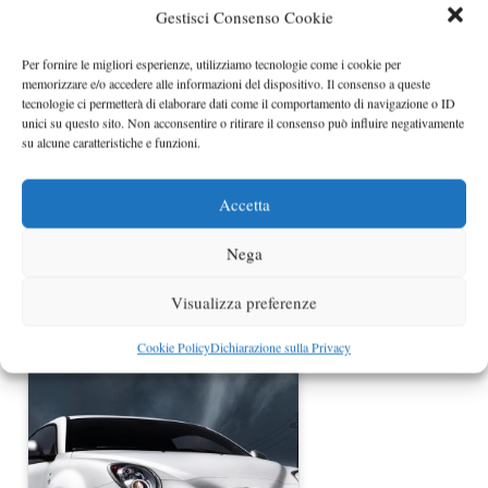
Gestisci Consenso Cookie
Prezzo Giulietta Quadrifoglio Verde
Per fornire le migliori esperienze, utilizziamo tecnologie come i cookie per
by Alfa Romeo
memorizzare e/o accedere alle informazioni del dispositivo. Il consenso a queste
tecnologie ci permetterà di elaborare dati come il comportamento di navigazione o ID
unici su questo sito. Non acconsentire o ritirare il consenso può influire negativamente
su alcune caratteristiche e funzioni.
Accetta
Nega
Visualizza preferenze
Alfa Romeo MiTo 2014 listino prezzi
completo
Cookie Policy
Dichiarazione sulla Privacy