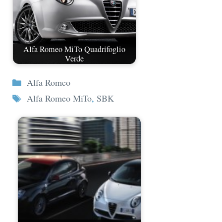
Alfa Romeo MiTo Quadrifoglio
Verde
Categorie
Alfa Romeo
Tag
Alfa Romeo MiTo
,
SBK