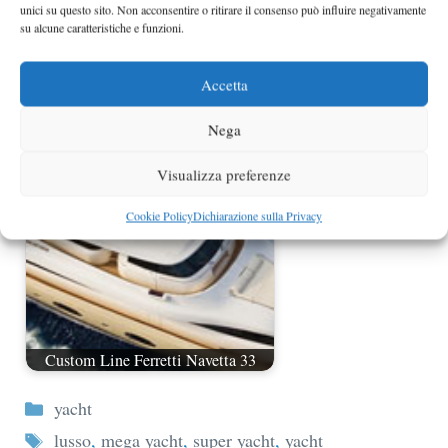
unici su questo sito. Non acconsentire o ritirare il consenso può influire negativamente
su alcune caratteristiche e funzioni.
Accetta
Venezia 34 Spider
Nega
Visualizza preferenze
Cookie Policy
Dichiarazione sulla Privacy
Custom Line Ferretti Navetta 33
Categorie
yacht
Tag
lusso
,
mega yacht
,
super yacht
,
yacht