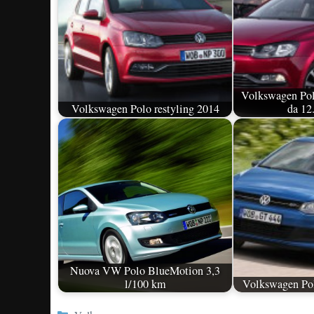
Volkswagen Polo
Volkswagen Polo restyling 2014
da 12
Nuova VW Polo BlueMotion 3,3
l/100 km
Volkswagen Pol