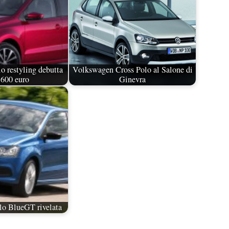
 restyling debutta
Volkswagen Cross Polo al Salone di
.600 euro
Ginevra
o BlueGT rivelata