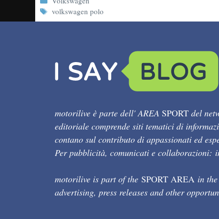
Categorie
Volkswagen
Tag
volkswagen polo
motorilive è parte dell' AREA
SPORT
del netw
editoriale comprende siti tematici di informaz
contano sul contributo di appassionati ed esper
Per pubblicità, comunicati e collaborazioni:
motorilive is part of the
SPORT AREA
in the
advertising, press releases and other opportun