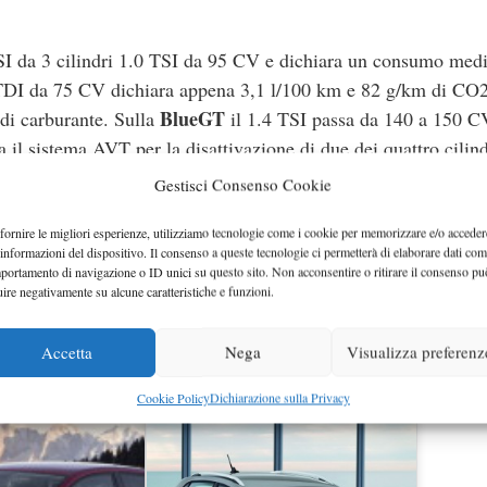
SI da 3 cilindri 1.0 TSI da 95 CV e dichiara un consumo medi
TDI da 75 CV dichiara appena 3,1 l/100 km e 82 g/km di CO2
BlueGT
 di carburante. Sulla
il 1.4 TSI passa da 140 a 150 C
l sistema AVT per la disattivazione di due dei quattro cilind
Cro
 manuale sei marce e quello DSG 7 marce. Infine la versione
Gestisci Consenso Cookie
el da 75 a 110 CV.
fornire le migliori esperienze, utilizziamo tecnologie come i cookie per memorizzare e/o acceder
 informazioni del dispositivo. Il consenso a queste tecnologie ci permetterà di elaborare dati com
i cerchi di lega da 16 e 17 pollici, finiture nero lucido per cal
portamento di navigazione o ID unici su questo sito. Non acconsentire o ritirare il consenso pu
tivi, minigonne, diffusori posteriori, spoiler e terminali di sca
uire negativamente su alcune caratteristiche e funzioni.
 misto pelle e Alcantara, volante sportivo multifunzione, cucitu
tini, padiglione in tinta nera e pedaliera sportiva in acciaio in
Accetta
Nega
Visualizza preferenz
Cookie Policy
Dichiarazione sulla Privacy