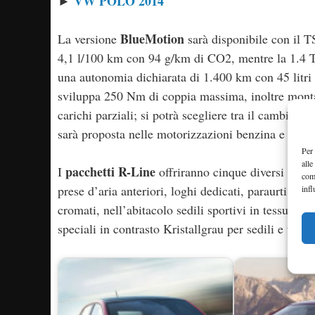
VW POLO 2014
►
BlueMotion
La versione
sarà disponibile con il T
4,1 l/100 km con 94 g/km di CO2, mentre la 1.4 
una autonomia dichiarata di 1.400 km con 45 litri
sviluppa 250 Nm di coppia massima, inoltre monta i
carichi parziali; si potrà scegliere tra il cambio
sarà proposta nelle motorizzazioni benzina e dies
Per 
alle
pacchetti R-Line
I
offriranno cinque diversi tipi d
com
prese d’aria anteriori, loghi dedicati, paraurti spor
infl
cromati, nell’abitacolo sedili sportivi in tessuto o
speciali in contrasto Kristallgrau per sedili e tappe