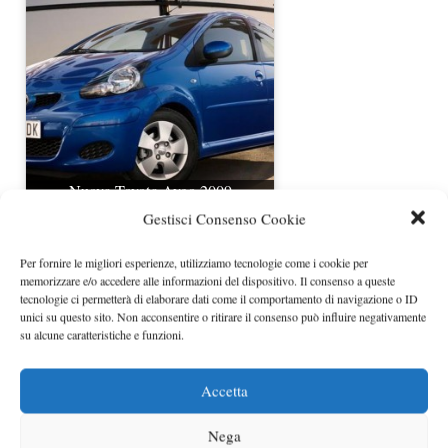
Nuova Toyota Aygo 2009
Gestisci Consenso Cookie
Per fornire le migliori esperienze, utilizziamo tecnologie come i cookie per
memorizzare e/o accedere alle informazioni del dispositivo. Il consenso a queste
tecnologie ci permetterà di elaborare dati come il comportamento di navigazione o ID
unici su questo sito. Non acconsentire o ritirare il consenso può influire negativamente
su alcune caratteristiche e funzioni.
Accetta
Nega
Toyota Rav 4 2009 in fiera a Bologna