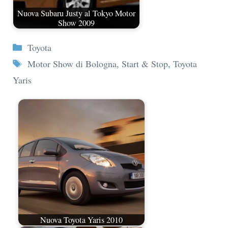
Nuova Subaru Justy al Tokyo Motor
Show 2009
Categorie
Toyota
Tag
Motor Show di Bologna
,
Start & Stop
,
Toyota
Yaris
Nuova Toyota Yaris 2010