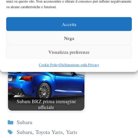
unici su questo sito. Non acconsentire o ritirare il consenso può influire negativamente
su alcune caratteristiche e funzioni.
Subaru Coupe 2011 trazione integrale
Accetta
e motori turbo?
Nega
Visualizza preferenze
Cookie Policy
Dichiarazione sulla Privacy
Subaru BRZ prima immagine
ufficiale
Categorie
Subaru
Tag
Subaru
,
Toyota Yaris
,
Yaris