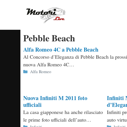
Vai
al
contenuto
Pebble Beach
Alfa Romeo 4C a Pebble Beach
Al Concorso d’Eleganza di Pebble Beach la prossi
nuova Alfa Romeo 4C…
Categorie
Alfa Romeo
Nuova Infiniti M 2011 foto
Infiniti
ufficiali
d’Elega
La casa giapponese ha anche rilasciato
Infiniti p
le prime foto ufficiali dell’auto…
auto vir
Categorie
Categor
Infiniti
Infiniti