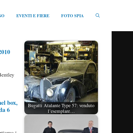
NO
EVENTI E FIERE
FOTO SPIA
2010
Bentley
el box,
Bugatti Atalante Type 57: venduto
da 6
l’esemplare…
rtiamo i