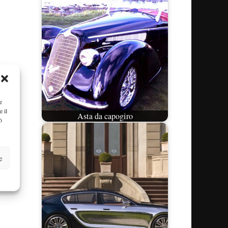
e
e il
Asta da capogiro
ò
e