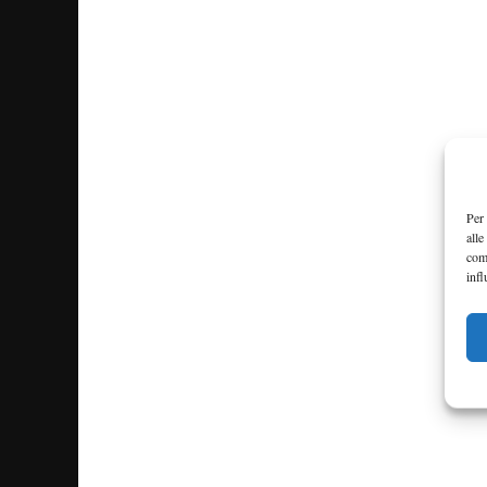
Per 
alle
com
infl