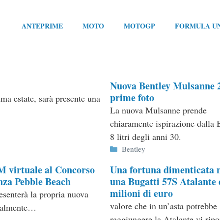
ANTEPRIME
MOTO
MOTOGP
FORMULA U
Nuova Bentley Mulsanne 
prime foto
ma estate, sarà presente una
La nuova Mulsanne prende
chiaramente ispirazione dalla 
8 litri degli anni 30.
Categorie
Bentley
 M virtuale al Concorso
Una fortuna dimenticata n
nza Pebble Beach
una Bugatti 57S Atalante 
milioni di euro
resenterà la propria nuova
valore che in un’asta potrebbe
tualmente…
raggiungere la Atalante vi ripo
ie