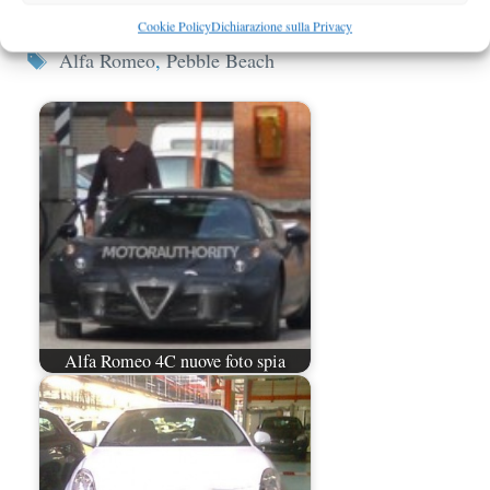
Categorie
Alfa Romeo
Cookie Policy
Dichiarazione sulla Privacy
Tag
Alfa Romeo
,
Pebble Beach
Alfa Romeo 4C nuove foto spia