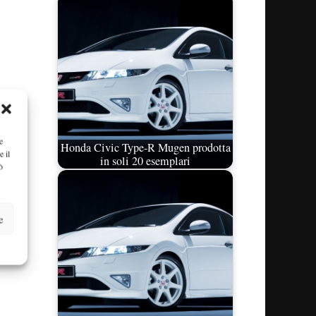
e
Honda Civic Type-R Mugen prodotta
e il
in soli 20 esemplari
ò
e