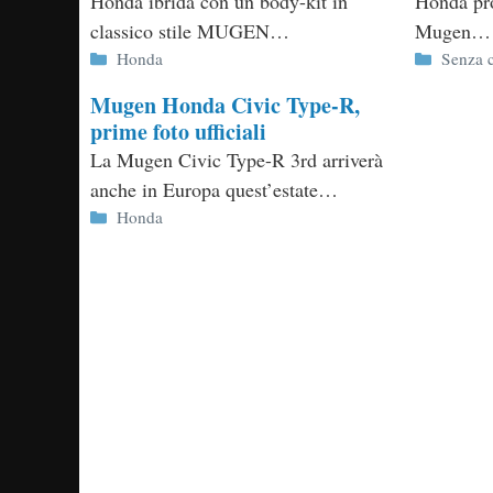
Honda ibrida con un body-kit in
Honda pro
classico stile MUGEN…
Mugen…
Categorie
Categor
Honda
Senza c
Mugen Honda Civic Type-R,
prime foto ufficiali
La Mugen Civic Type-R 3rd arriverà
anche in Europa quest’estate…
Categorie
Honda