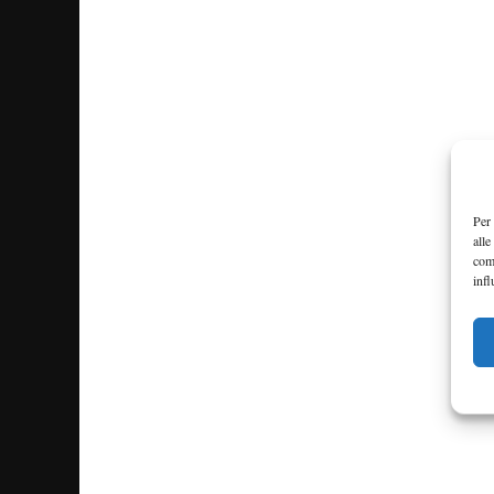
Per 
alle
com
infl