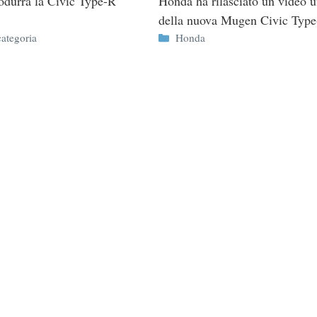
durrà la Civic Type-R
Honda ha rilasciato un video uf
della nuova Mugen Civic Ty
ie
Categorie
ategoria
Honda