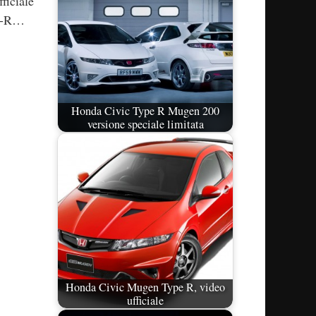
ficiale
pe-R…
Honda Civic Type R Mugen 200
versione speciale limitata
Honda Civic Mugen Type R, video
ufficiale