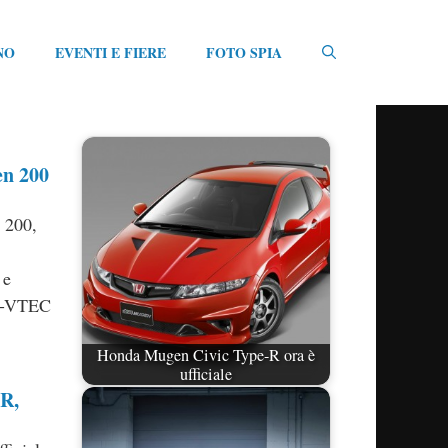
NO
EVENTI E FIERE
FOTO SPIA
en 200
 200,
 e
 i-VTEC
Honda Mugen Civic Type-R ora è
ufficiale
R,