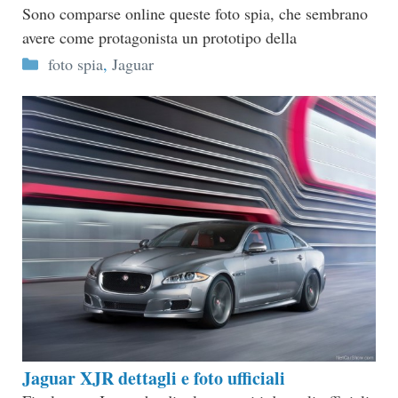
Sono comparse online queste foto spia, che sembrano
avere come protagonista un prototipo della
Categorie
foto spia
,
Jaguar
Jaguar XJR dettagli e foto ufficiali