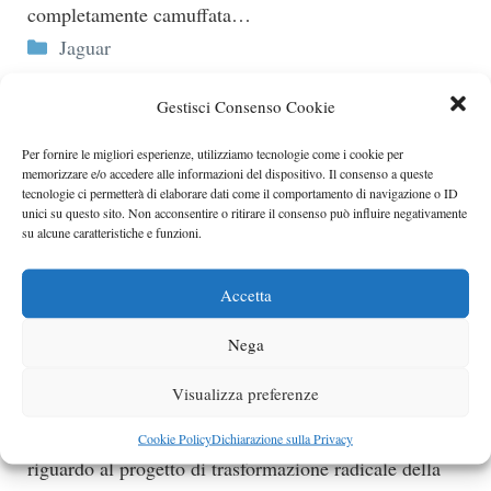
completamente camuffata…
Categorie
Jaguar
Jaguar XE ibrida
Gestisci Consenso Cookie
Un tre cilindri benzina sarà affiancato da un motore
elettrico con batterie agli ioni di litio.
Per fornire le migliori esperienze, utilizziamo tecnologie come i cookie per
memorizzare e/o accedere alle informazioni del dispositivo. Il consenso a queste
Categorie
Jaguar
tecnologie ci permetterà di elaborare dati come il comportamento di navigazione o ID
unici su questo sito. Non acconsentire o ritirare il consenso può influire negativamente
su alcune caratteristiche e funzioni.
Foto spia della Jaguar XJ
E’ stata avvistata in tutta la sua completezza, la nuova
Accetta
Jaguar XJ, anche se ancora camuffata interamente.
Categorie
Jaguar
Nega
Jaguar XJ, ancora segreta nonostante il
Visualizza preferenze
prossimo debutto
La Jaguar sta cercando di non rivelare proprio nulla
Cookie Policy
Dichiarazione sulla Privacy
riguardo al progetto di trasformazione radicale della