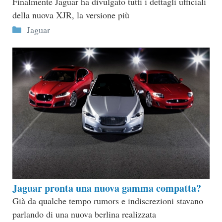
Finalmente Jaguar ha divulgato tutti i dettagli ufficiali
della nuova XJR, la versione più
Categorie
Jaguar
Jaguar pronta una nuova gamma compatta?
Già da qualche tempo rumors e indiscrezioni stavano
parlando di una nuova berlina realizzata