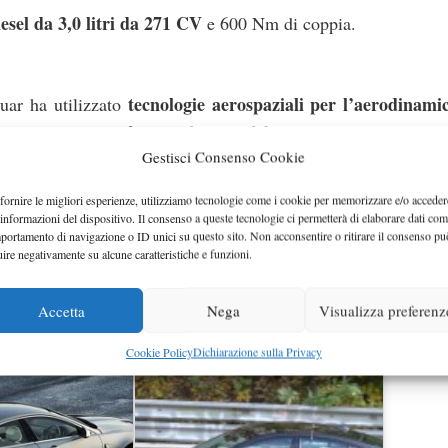
esel da 3,0 litri da 271 CV
e 600 Nm di coppia.
tecnologie aerospaziali per l’aerodinami
guar ha utilizzato
lluminio, con una decisa riduzione del peso.
Gestisci Consenso Cookie
bile catturare qualche altra foto della nuova creazione Jagua
fornire le migliori esperienze, utilizziamo tecnologie come i cookie per memorizzare e/o acceder
 informazioni del dispositivo. Il consenso a queste tecnologie ci permetterà di elaborare dati com
portamento di navigazione o ID unici su questo sito. Non acconsentire o ritirare il consenso pu
uire negativamente su alcune caratteristiche e funzioni.
iciale a luglio, e nei mercati probabilmente comincerà a comp
Accetta
Nega
Visualizza preferenz
Cookie Policy
Dichiarazione sulla Privacy