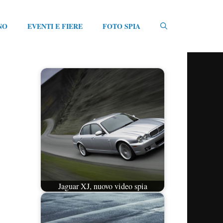
NO
EVENTI E FIERE
FOTO SPIA
Jaguar XJ, nuovo video spia