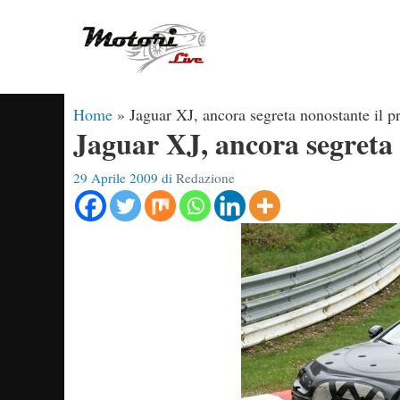
Vai
al
contenuto
Home
»
Jaguar XJ, ancora segreta nonostante il 
Jaguar XJ, ancora segreta 
29 Aprile 2009
di
Redazione