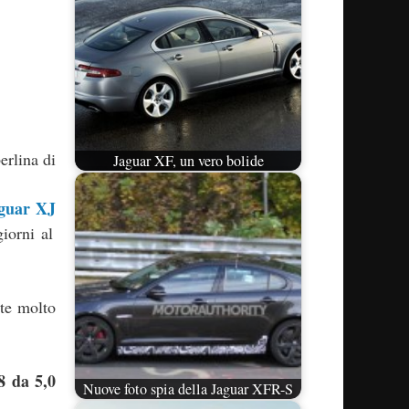
erlina di
Jaguar XF, un vero bolide
guar XJ
iorni al
nte molto
 da 5,0
Nuove foto spia della Jaguar XFR-S