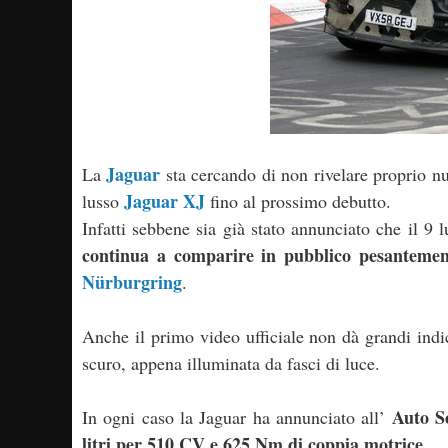
Jaguar
La
sta cercando di non rivelare proprio nul
Jaguar XJ
lusso
fino al prossimo debutto.
Infatti sebbene sia già stato annunciato che il 9 
continua a comparire in pubblico pesantemen
Nürburgring
.
Anche il primo video ufficiale non dà grandi indic
scuro, appena illuminata da fasci di luce.
Auto S
In ogni caso la Jaguar ha annunciato all’
litri per 510 CV e 625 Nm di coppia motrice
.