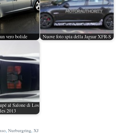
un vero bolide
Nuove foto spia della Jaguar XFR-S
upé al Salone di Los
les 2013
usso
,
Nurburgring
,
XJ