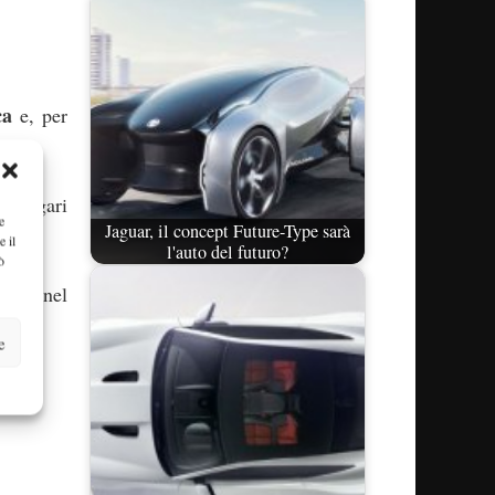
ca
e, per
r, magari
e
Jaguar, il concept Future-Type sarà
e il
l'auto del futuro?
ò
arire nel
e