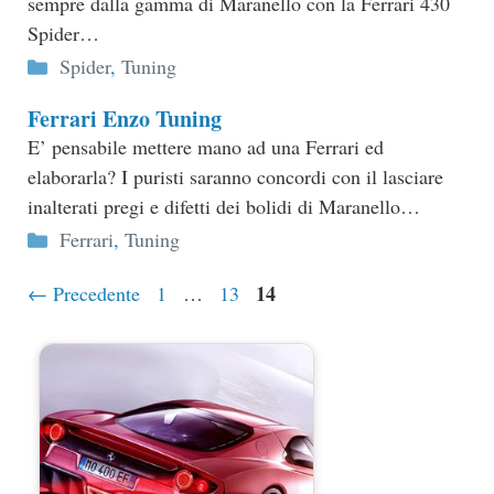
sempre dalla gamma di Maranello con la Ferrari 430
Spider…
Categorie
Spider
,
Tuning
Ferrari Enzo Tuning
E’ pensabile mettere mano ad una Ferrari ed
elaborarla? I puristi saranno concordi con il lasciare
inalterati pregi e difetti dei bolidi di Maranello…
Categorie
Ferrari
,
Tuning
Pagina
Pagina
Pagina
14
←
Precedente
1
…
13