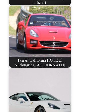
ufficiali
Ferrari California HGTE al
Nurburgring [AGGIORNATO]