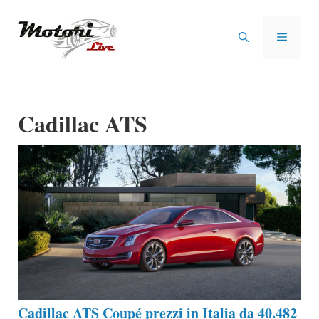
Vai
al
MENU
contenuto
Cadillac ATS
Cadillac ATS Coupé prezzi in Italia da 40.482