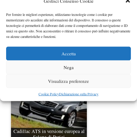
Gestisci Consenso Cookie
Per fornire le migliori esperienze, utilizziamo tecnologie come i cookie per
memorizzare e/o accedere alle informazioni del dispositivo. Il consenso a queste
tecnologie ci permetterà di elaborare dati come il comportamento di navigazione o ID
unici su questo sito. Non acconsentire o ritirare il consenso può influire negativamente
Cadillac ATS 2013 al Salone di Detroit 2012
su alcune caratteristiche e funzioni.
Svelata la nuova ATS a Detroit…
Categorie
Cadillac
Accetta
Nega
Visualizza preferenze
Cookie Policy
Dichiarazione sulla Privacy
Cadillac ATS in versione europea al
Salone di Parigi