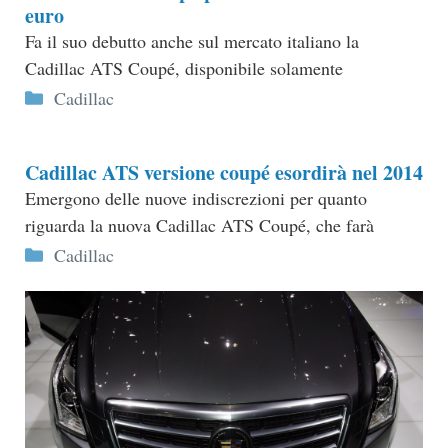
euro
Fa il suo debutto anche sul mercato italiano la
Cadillac ATS Coupé, disponibile solamente
Categorie
Cadillac
Cadillac ATS versione coupé esordirà nel 2014
Emergono delle nuove indiscrezioni per quanto
riguarda la nuova Cadillac ATS Coupé, che farà
Categorie
Cadillac