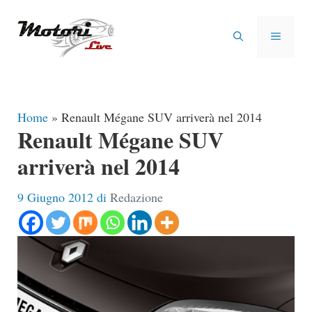
Vai
al
MENU
contenuto
Home
»
Renault Mégane SUV arriverà nel 2014
Renault Mégane SUV
arriverà nel 2014
9 Giugno 2012
di
Redazione