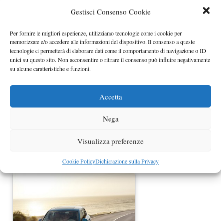
Gestisci Consenso Cookie
Per fornire le migliori esperienze, utilizziamo tecnologie come i cookie per
Porsche Cayenne S Diesel rivelata
memorizzare e/o accedere alle informazioni del dispositivo. Il consenso a queste
tecnologie ci permetterà di elaborare dati come il comportamento di navigazione o ID
unici su questo sito. Non acconsentire o ritirare il consenso può influire negativamente
su alcune caratteristiche e funzioni.
Accetta
Nega
Visualizza preferenze
Nuova Porsche Cayenne entry level
Cookie Policy
Dichiarazione sulla Privacy
V6 e diesel