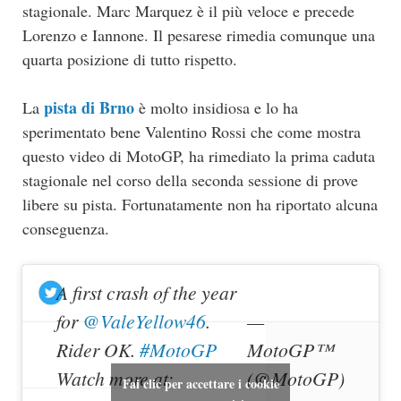
stagionale. Marc Marquez è il più veloce e precede
Lorenzo e Iannone. Il pesarese rimedia comunque una
quarta posizione di tutto rispetto.
pista di Brno
La
è molto insidiosa e lo ha
sperimentato bene Valentino Rossi che come mostra
questo video di MotoGP, ha rimediato la prima caduta
stagionale nel corso della seconda sessione di prove
libere su pista. Fortunatamente non ha riportato alcuna
conseguenza.
A first crash of the year
for
@ValeYellow46
.
—
Rider OK.
#MotoGP
MotoGP™
Watch more at:
(@MotoGP)
Fai clic per accettare i cookie