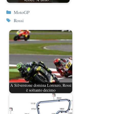
Categorie
MotoGP
Tag
Rossi
A Silverstone domina Lorenzo, Rossi
è soltanto decimo