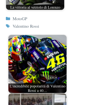
La vittoria al vetriolo di Lorenzo
Categorie
MotoGP
Tag
Valentino Rossi
L’incredibile popolarità di Valentino
Rossi a 40…