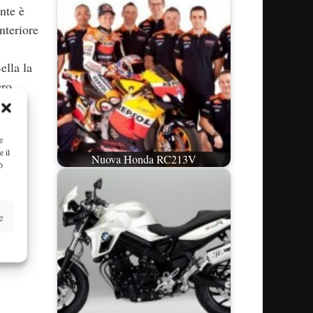
nte è
nteriore
ella la
ero
e
e il
Nuova Honda RC213V
ò
e