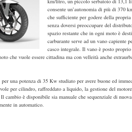
km/litro, un piccolo serbatoio di 13,1 li
consente un’autonomia di più di 370 k
che sufficiente per godere della propri
senza doversi preoccupare del distributo
spazio restante che in ogni moto è desti
carburante serve ad un vano capiente p
casco integrale. Il vano è posto proprio
oto che vuole essere cittadina ma con velleità anche extraurb
, per una potenza di 35 Kw studiato per avere buone ed immed
ole per cilindro, raffreddato a liquido, la gestione del motore
. Il cambio è disponibile sia manuale che sequenziale di nuova
lmente in automatico.