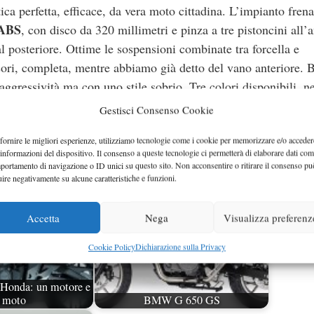
ica perfetta, efficace, da vera moto cittadina. L’impianto frena
ABS
, con disco da 320 millimetri e pinza a tre pistoncini all’a
l posteriore. Ottime le sospensioni combinate tra forcella e
ori, completa, mentre abbiamo già detto del vano anteriore. B
 aggressività ma con uno stile sobrio. Tre colori disponibili, n
 ai 6000 euro.
Gestisci Consenso Cookie
fornire le migliori esperienze, utilizziamo tecnologie come i cookie per memorizzare e/o acceder
 informazioni del dispositivo. Il consenso a queste tecnologie ci permetterà di elaborare dati com
portamento di navigazione o ID unici su questo sito. Non acconsentire o ritirare il consenso pu
uire negativamente su alcune caratteristiche e funzioni.
Accetta
Nega
Visualizza preferenz
Cookie Policy
Dichiarazione sulla Privacy
 Honda: un motore e
e moto
BMW G 650 GS