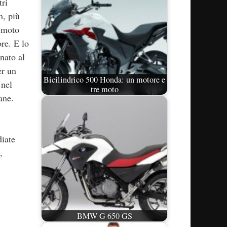
tri
m, più
a moto
re. E lo
nato al
er un
Bicilindrico 500 Honda: un motore e
 nel
tre moto
ane.
iate
,
BMW G 650 GS