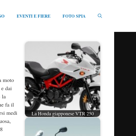
NO
EVENTI E FIERE
FOTO SPIA
na moto
 e dai
 la
e fa il
orsi medi
La Honda giapponese VTR 250
uosa,
28