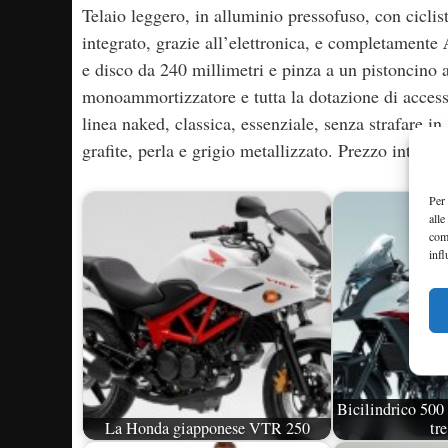
Telaio leggero, in alluminio pressofuso, con ciclist
integrato, grazie all’elettronica, e completamente
e disco da 240 millimetri e pinza a un pistoncino a
monoammortizzatore e tutta la dotazione di access
linea naked, classica, essenziale, senza strafare in
grafite, perla e grigio metallizzato. Prezzo intorno
Per 
alle
com
infl
Bicilindrico 500
La Honda giapponese VTR 250
tr