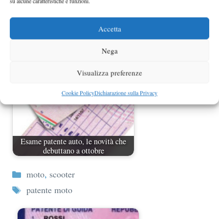
su alcune caratteristiche e funzioni.
Rinnovo patente auto: le novità in
vigore da oggi
Accetta
Nega
Visualizza preferenze
Cookie Policy
Dichiarazione sulla Privacy
Esame patente auto, le novità che
debuttano a ottobre
Categorie
moto
,
scooter
Tag
patente moto