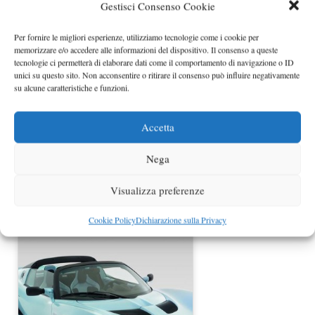
Gestisci Consenso Cookie
Lotus Elise Club Racer
Per fornire le migliori esperienze, utilizziamo tecnologie come i cookie per
memorizzare e/o accedere alle informazioni del dispositivo. Il consenso a queste
tecnologie ci permetterà di elaborare dati come il comportamento di navigazione o ID
unici su questo sito. Non acconsentire o ritirare il consenso può influire negativamente
su alcune caratteristiche e funzioni.
Accetta
Nega
Visualizza preferenze
Lotus Exige V6 foto spia
Cookie Policy
Dichiarazione sulla Privacy