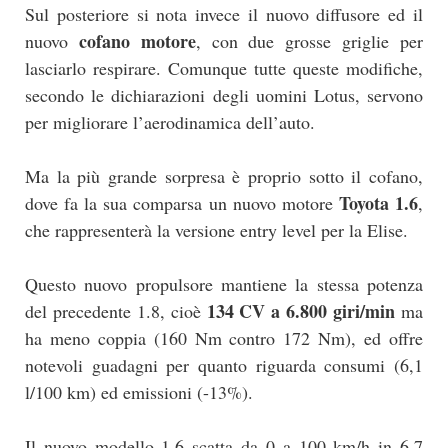
Sul posteriore si nota invece il nuovo diffusore ed il
cofano motore
nuovo
, con due grosse griglie per
lasciarlo respirare. Comunque tutte queste modifiche,
secondo le dichiarazioni degli uomini Lotus, servono
per migliorare l’aerodinamica dell’auto.
Ma la più grande sorpresa è proprio sotto il cofano,
Toyota 1.6
dove fa la sua comparsa un nuovo motore
,
che rappresenterà la versione entry level per la Elise.
Questo nuovo propulsore mantiene la stessa potenza
134 CV a 6.800 giri/min
del precedente 1.8, cioè
ma
ha meno coppia (160 Nm contro 172 Nm), ed offre
notevoli guadagni per quanto riguarda consumi (6,1
l/100 km) ed emissioni (-13%).
Il nuovo modello 1.6 scatta da 0 a 100 km/h in 6,7