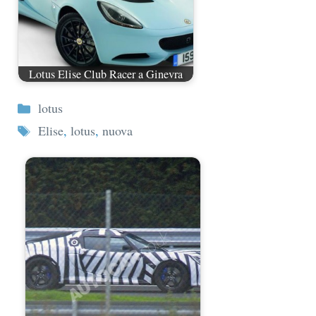
Lotus Elise Club Racer a Ginevra
Categorie
lotus
Tag
Elise
,
lotus
,
nuova