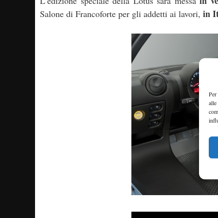
in v
L’edizione speciale della Lotus sarà messa
in I
Salone di Francoforte per gli addetti ai lavori,
Per 
alle
com
infl