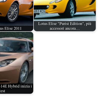
Lotus Elise "Purist Edition", più
us Elise 2011
accessori ancora…
14E Hybrid inizia i
test