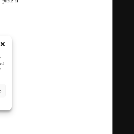
 parte il
e
e il
ò
e