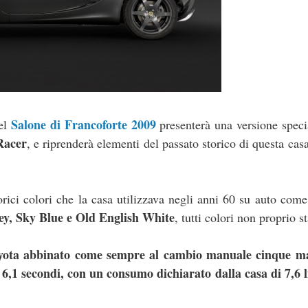
Salone di Francoforte 2009
del
presenterà una versione speci
Racer
, e riprenderà elementi del passato storico di questa cas
torici colori che la casa utilizzava negli anni 60 su auto com
ey, Sky Blue e Old English White
, tutti colori non proprio s
yota abbinato come sempre al cambio manuale cinque m
6,1 secondi, con un consumo dichiarato dalla casa di 7,6 l