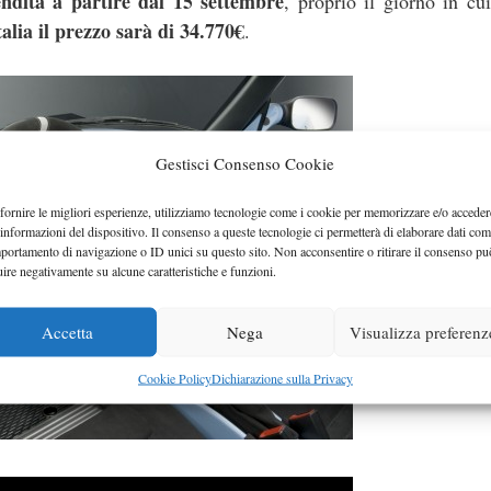
endita a partire dal 15 settembre
, proprio il giorno in cui
talia il prezzo sarà di 34.770€
.
Gestisci Consenso Cookie
fornire le migliori esperienze, utilizziamo tecnologie come i cookie per memorizzare e/o acceder
 informazioni del dispositivo. Il consenso a queste tecnologie ci permetterà di elaborare dati com
portamento di navigazione o ID unici su questo sito. Non acconsentire o ritirare il consenso pu
uire negativamente su alcune caratteristiche e funzioni.
Accetta
Nega
Visualizza preferenz
Cookie Policy
Dichiarazione sulla Privacy