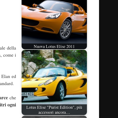
Nuova Lotus Elise 2011
ale della
a, come i
e Elan ed
tandard.
arce
che
itri ogni
Lotus Elise "Purist Edition", più
accessori ancora…