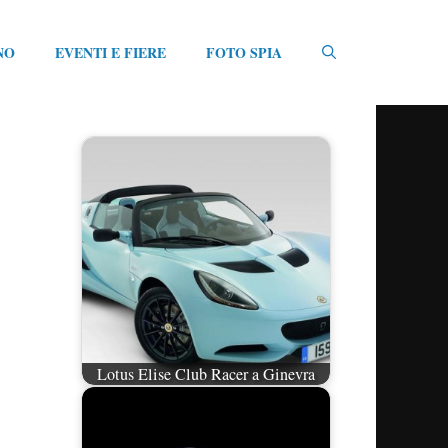
NO
EVENTI E FIERE
FOTO SPIA
Lotus Elise Club Racer a Ginevra