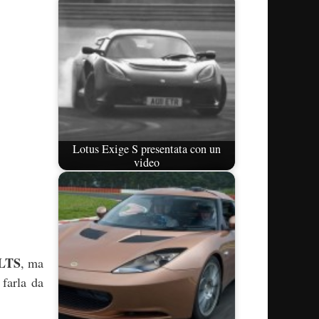
Lotus Exige S presentata con un
video
LTS
, ma
 farla da