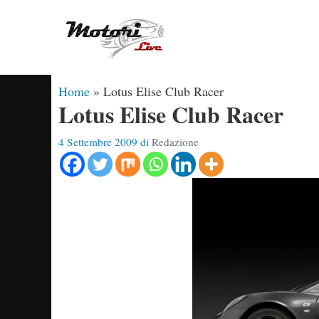
Vai
al
contenuto
Home
»
Lotus Elise Club Racer
Lotus Elise Club Racer
4 Settembre 2009
di
Redazione