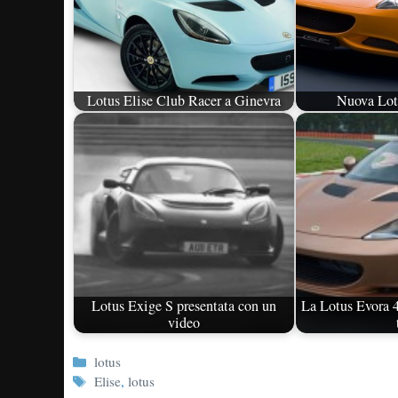
Lotus Elise Club Racer a Ginevra
Nuova Lot
Lotus Exige S presentata con un
La Lotus Evora 4
video
Categorie
lotus
Tag
Elise
,
lotus