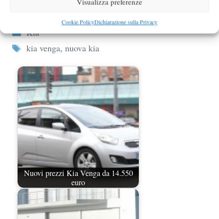
Visualizza preferenze
level
Cookie Policy
Dichiarazione sulla Privacy
Categorie
Kia
Tag
kia venga
,
nuova kia
Nuovi prezzi Kia Venga da 14.550
euro