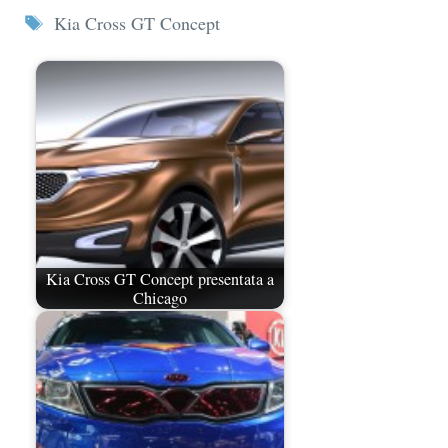
Tag
Kia Cross GT Concept
Kia Cross GT Concept presentata a
Chicago