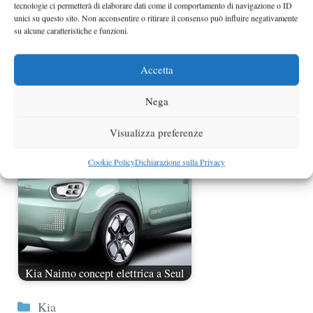
tecnologie ci permetterà di elaborare dati come il comportamento di navigazione o ID
unici su questo sito. Non acconsentire o ritirare il consenso può influire negativamente
su alcune caratteristiche e funzioni.
Accetta
Kia Cross GT Concept primo teaser
Nega
Visualizza preferenze
Cookie Policy
Dichiarazione sulla Privacy
Kia Naimo concept elettrica a Seul
Categorie
Kia