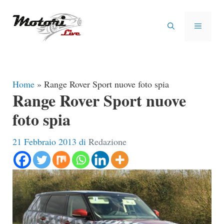
Vai
al
MENU
contenuto
Home
»
Range Rover Sport nuove foto spia
Range Rover Sport nuove
foto spia
21 Febbraio 2013
di
Redazione