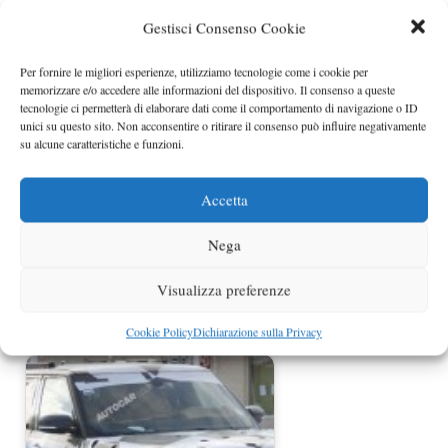
Gestisci Consenso Cookie
Nuova Range Rover Sport foto spia
Per fornire le migliori esperienze, utilizziamo tecnologie come i cookie per
inedite
memorizzare e/o accedere alle informazioni del dispositivo. Il consenso a queste
tecnologie ci permetterà di elaborare dati come il comportamento di navigazione o ID
unici su questo sito. Non acconsentire o ritirare il consenso può influire negativamente
su alcune caratteristiche e funzioni.
Accetta
Nega
Visualizza preferenze
Nuove foto spia della prossima
Cookie Policy
Dichiarazione sulla Privacy
generazione di Range…