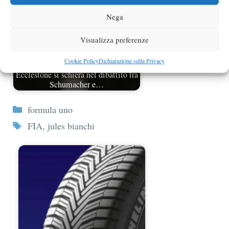
Nega
Visualizza preferenze
Cookie Policy
Dichiarazione sulla Privacy
Ecclestone si schiera nel dibattito tra
Schumacher e…
Categorie
formula uno
Tag
FIA
,
jules bianchi