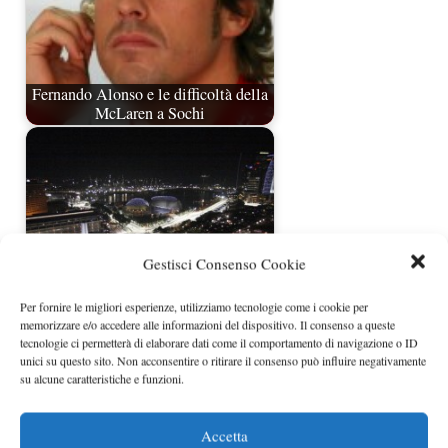
Fernando Alonso e le difficoltà della
McLaren a Sochi
Gestisci Consenso Cookie
Per fornire le migliori esperienze, utilizziamo tecnologie come i cookie per
memorizzare e/o accedere alle informazioni del dispositivo. Il consenso a queste
Formula 1 Singapore 2011 orari e
tecnologie ci permetterà di elaborare dati come il comportamento di navigazione o ID
presentazione
unici su questo sito. Non acconsentire o ritirare il consenso può influire negativamente
su alcune caratteristiche e funzioni.
Accetta