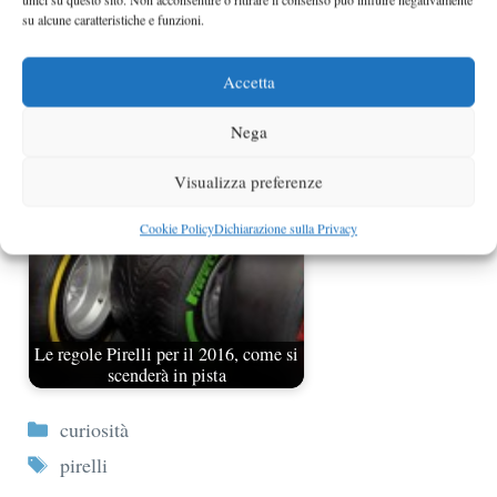
su alcune caratteristiche e funzioni.
Accetta
Dainese Store a Bologna
Nega
Visualizza preferenze
Cookie Policy
Dichiarazione sulla Privacy
Le regole Pirelli per il 2016, come si
scenderà in pista
Categorie
curiosità
Tag
pirelli