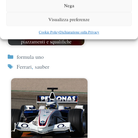
Nega
Visualizza preferenze
Cookie Policy
Dichiarazione sulla Privacy
Il Gp di Sochi della Ferrari, tra
piazzamenti e squalifiche
Categorie
formula uno
Tag
Ferrari
,
sauber