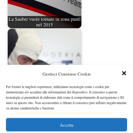
La Sauber vuole tornare in zona punti
nel 2015
Gestisci Consenso Cookie
Per fornire le migliori esperienze, utilizziamo tecnologie come i cookie per
memorizzare e/o accedere alle informazioni del dispositivo. Il consenso a queste
tecnologie ci permetterà di elaborare dati come il comportamento di navigazione o ID
La PU Renault penalizza Toro Rosso
unici su questo sito. Non acconsentire o ritirare il consenso può influire negativamente
su alcune caratteristiche e funzioni.
Accetta