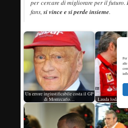
per cercare di migliorare per il futuro
fans,
si vince e si perde insieme
.
Per 
alle
com
infl
Un errore ingiustificabile costa il GP
di Montecarlo…
Lauda loda la Fe