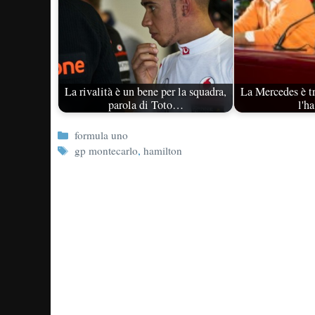
La rivalità è un bene per la squadra,
La Mercedes è tr
parola di Toto…
l'ha
Categorie
formula uno
Tag
gp montecarlo
,
hamilton