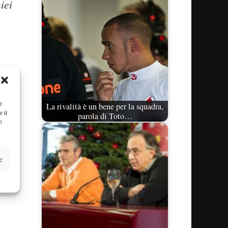
iei
e
La rivalità è un bene per la squadra,
e il
parola di Toto…
ò
e