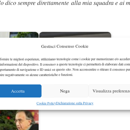
. Io dico sempre direttamente alla mia squadra e ai m
Gestisci Consenso Cookie
fornire le migliori esperienze, utilizziamo tecnologie come i cookie per memorizzare e/o acceder
 informazioni del dispositivo. Il consenso a queste tecnologie ci permetterà di elaborare dati com
portamento di navigazione o ID unici su questo sito. Non acconsentire o ritirare il consenso pu
uire negativamente su alcune caratteristiche e funzioni.
Accetta
Nega
Visualizza preferenz
Rosberg impermeabile ai giochi
rrari, ottima mossa
psicologici di Hamilton
Cookie Policy
Dichiarazione sulla Privacy