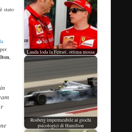
è stato
la
 per
Lauda loda la Ferrari, ottima mossa
lton
,
in
team
er
Rosberg impermeabile ai giochi
eme
psicologici di Hamilton