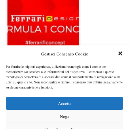
Gestisci Consenso Cookie
I parenti vogliono Ricciardo in
Ferrari
Per fornire le migliori esperienze, utilizziamo tecnologie come i cookie per
memorizzare e/o accedere alle informazioni del dispositivo. Il consenso a queste
tecnologie ci permetterà di elaborare dati come il comportamento di navigazione o ID
unici su questo sito. Non acconsentire o ritirare il consenso può influire negativamente
su alcune caratteristiche e funzioni.
Accetta
Nega
Alla Ferrari arriva Bottas al posto di