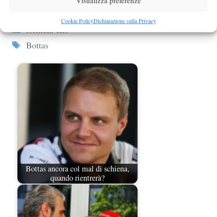
Visualizza preferenze
Raikkonen
Cookie Policy
Dichiarazione sulla Privacy
Categorie
formula uno
Tag
Bottas
Bottas ancora col mal di schiena,
quando rientrerà?