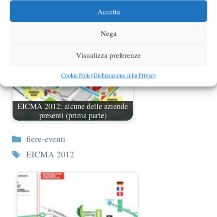
Accetta
Nega
Visualizza preferenze
Cookie Policy
Dichiarazione sulla Privacy
EICMA 2012: alcune delle aziende
presenti (prima parte)
Categorie
fiere-eventi
Tag
EICMA 2012