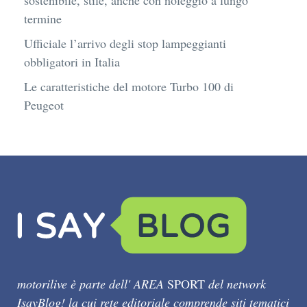
sostenibile, stile, anche con noleggio a lungo
termine
Ufficiale l’arrivo degli stop lampeggianti
obbligatori in Italia
Le caratteristiche del motore Turbo 100 di
Peugeot
motorilive è parte dell' AREA
SPORT
del network
IsayBlog! la cui rete editoriale comprende siti tematici